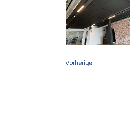
Vorherige
Adresse
Walther Gebäudetechn
Grossweid 33
6026 Rain