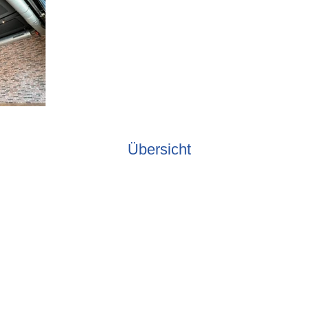
Übersicht
Telefon
ik AG
041 458 12 62
E-Mail
info@walther-gt.ch