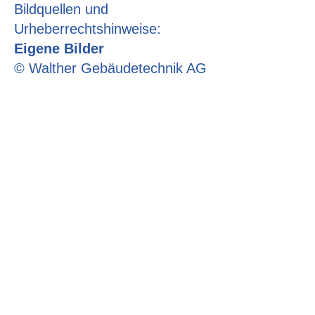
Bildquellen und
Urheberrechtshinweise:​
Eigene Bilder
©
Walther Gebäudetechnik AG
Adresse
Walther Gebäudetechnik AG
Grossweid 33
6026 Rain
Telefon
041 458 12 62
E-Mail
info@walther-gt.ch
Impressum